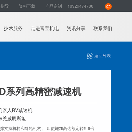
型指导
资料下载
产品定制
18929474788
技术服务
走进富宝机电
资讯分享
联系我们
返回列表
RD系列高精密减速机
机器人RV减速机
东莞威腾斯坦
撑支持机构和针轮机构。 即使施加高达额定转矩6倍