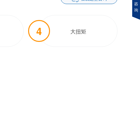
咨
询
4
大扭矩