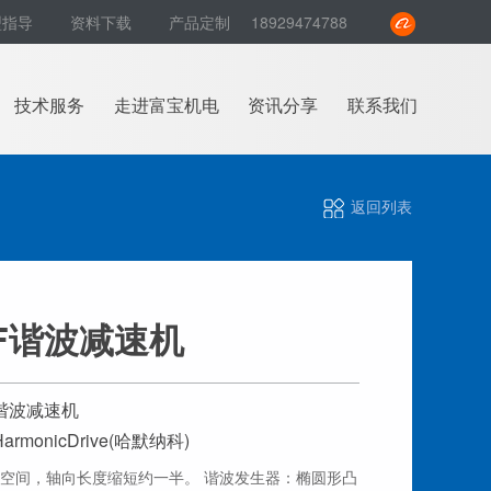
型指导
资料下载
产品定制
18929474788
技术服务
走进富宝机电
资讯分享
联系我们
返回列表
F谐波减速机
谐波减速机
rmonicDrive(哈默纳科)
空间，轴向长度缩短约一半。 谐波发生器：椭圆形凸