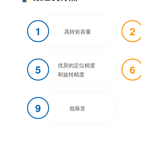
1
2
高转矩容量
优异的定位精度
5
6
和旋转精度
9
低噪音