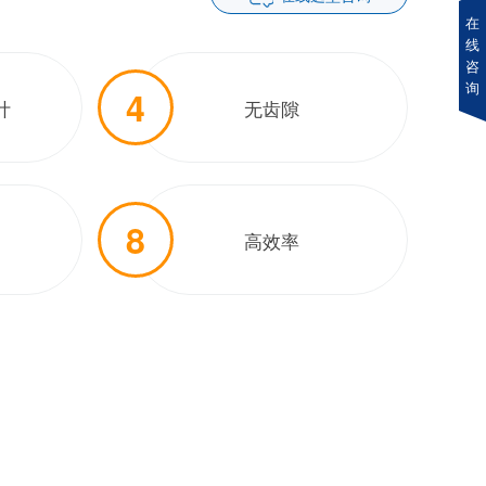
在
线
咨
询
4
计
无齿隙
8
高效率