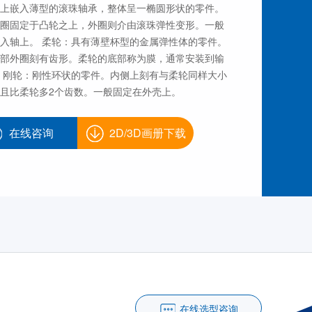
上嵌入薄型的滚珠轴承，整体呈一椭圆形状的零件。
圈固定于凸轮之上，外圈则介由滚珠弹性变形。一般
入轴上。 柔轮：具有薄壁杯型的金属弹性体的零件。
部外圈刻有齿形。柔轮的底部称为膜，通常安装到输
 刚轮：刚性环状的零件。内侧上刻有与柔轮同样大小
且比柔轮多2个齿数。一般固定在外壳上。
在线咨询
2D/3D画册下载
在线选型咨询