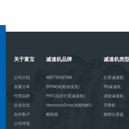
关于富宝
减速机品牌
减速机类
公司介绍
WEITENSTAN
行星减速机
发展沿革
SPINEA(斯洛伐克)
RV减速机
代理品牌
PHT(品宏行星减速机)
谐波减速机
企业文化
HarmonicDrive(哈默纳科)
升降机
合作客户
舵轮组
精密分度盘
公司环境