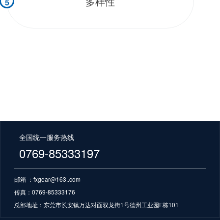
多样性
5
全国统一服务热线
0769-85333197
邮箱 ：fxgear@163..com
传真：0769-85333176
总部地址：
东莞市长安镇万达对面双龙街1号德州工业园F栋101