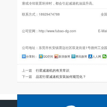
塞或冷却装置坏掉时，都会引起减速机油温升高。
联系方式：18929474788 全国服务热线：
公司官网：http://www.fubao-dg.com E-Mail:f
公司地址：东莞市长安镇霄边社区双龙街道1号德州工业
分享到：
QQ空间
新浪微博
腾讯微博
人人网
上一篇
行星减速机的有关常识
下一篇
品宏行星减速机安装如何规范化？