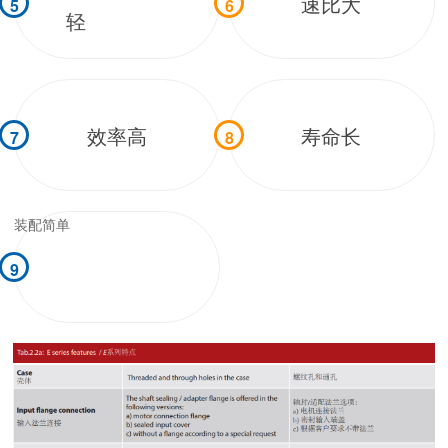
速比大
5
6
轻
效率高
寿命长
7
8
装配简单
9