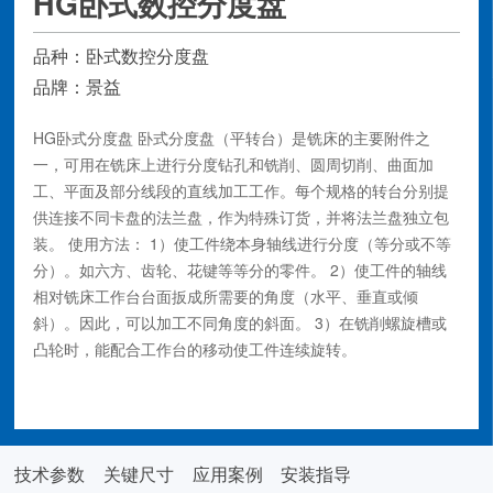
HG卧式数控分度盘
品种：卧式数控分度盘
品牌：景益
HG卧式分度盘 卧式分度盘（平转台）是铣床的主要附件之
一，可用在铣床上进行分度钻孔和铣削、圆周切削、曲面加
工、平面及部分线段的直线加工工作。每个规格的转台分别提
供连接不同卡盘的法兰盘，作为特殊订货，并将法兰盘独立包
装。 使用方法： 1）使工件绕本身轴线进行分度（等分或不等
分）。如六方、齿轮、花键等等分的零件。 2）使工件的轴线
相对铣床工作台台面扳成所需要的角度（水平、垂直或倾
斜）。因此，可以加工不同角度的斜面。 3）在铣削螺旋槽或
凸轮时，能配合工作台的移动使工件连续旋转。
在线咨询
2D/3D画册下载
技术参数
关键尺寸
应用案例
安装指导